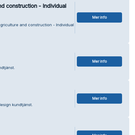
d construction - Individual
Mer info
riculture and construction - Individual
Mer info
ndtjänst.
Mer info
esign kundtjänst.