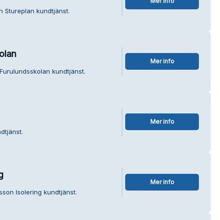
Mer info
 Stureplan kundtjänst.
olan
Mer info
 Furulundsskolan kundtjänst.
Mer info
dtjänst.
g
Mer info
son Isolering kundtjänst.