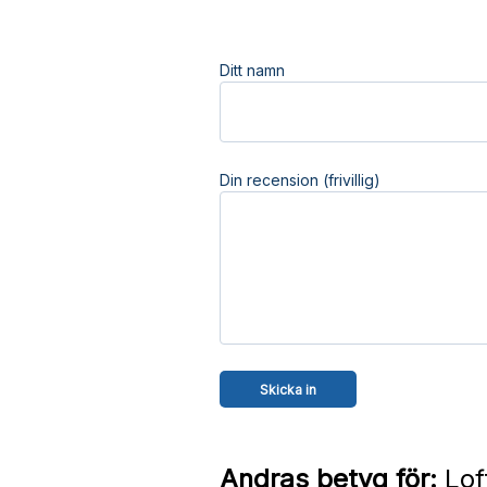
Ditt namn
Din recension (frivillig)
Andras betyg för:
Lof