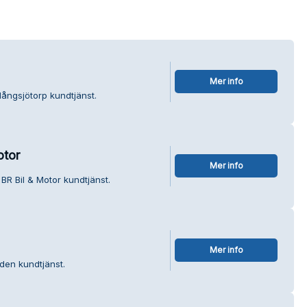
Mer info
långsjötorp kundtjänst.
otor
Mer info
BR Bil & Motor kundtjänst.
Mer info
den kundtjänst.