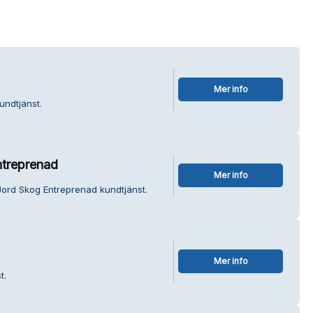
Mer info
undtjänst.
ntreprenad
Mer info
Jord Skog Entreprenad kundtjänst.
Mer info
t.