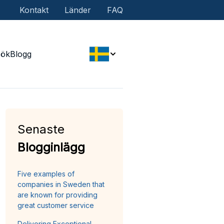
Kontakt
Länder
FAQ
Sök
Blogg
Senaste
Blogginlägg
Five examples of
companies in Sweden that
are known for providing
great customer service
Delivering Exceptional