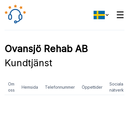
☰
Ovansjö Rehab AB
Kundtjänst
Om
Sociala
Hemsida
Telefonnummer
Öppettider
oss
nätverk