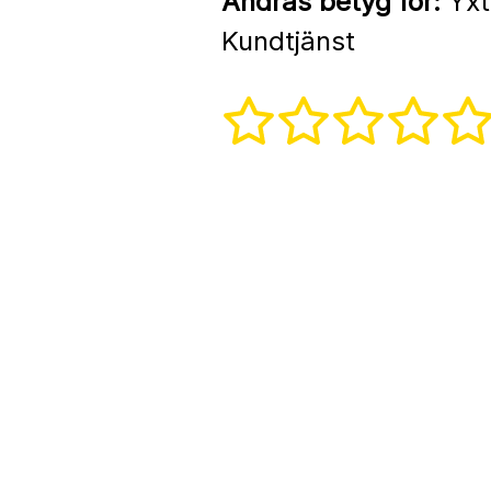
Andras betyg för:
Yxt
Kundtjänst