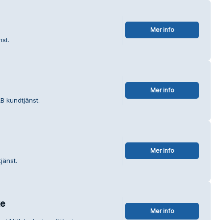
Mer info
nst.
Mer info
AB kundtjänst.
Mer info
jänst.
ke
Mer info