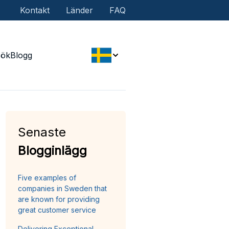
Kontakt
Länder
FAQ
Sök
Blogg
Senaste
Blogginlägg
Five examples of
companies in Sweden that
are known for providing
great customer service
Delivering Exceptional