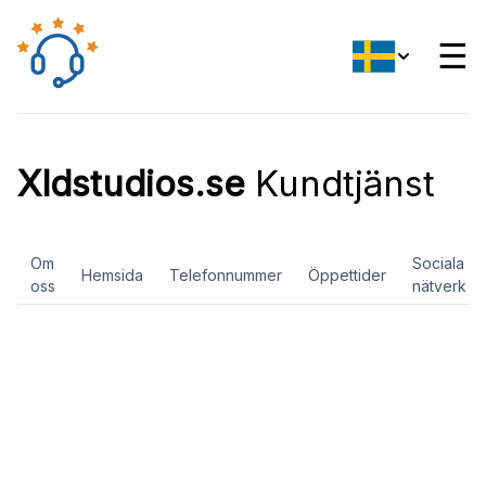
☰
Xldstudios.se
Kundtjänst
Om
Sociala
Hemsida
Telefonnummer
Öppettider
oss
nätverk