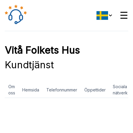
☰
Vitå Folkets Hus
Kundtjänst
Om
Sociala
Hemsida
Telefonnummer
Öppettider
oss
nätverk