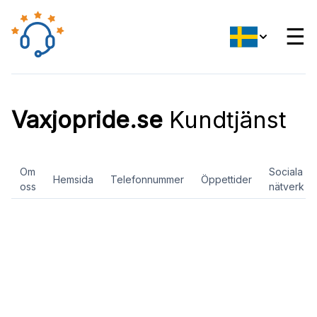
☰
Vaxjopride.se
Kundtjänst
Om
Sociala
Hemsida
Telefonnummer
Öppettider
oss
nätverk