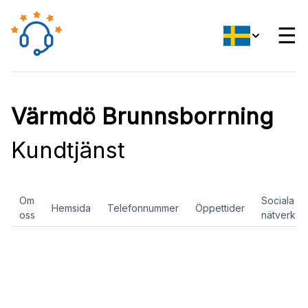
☰
Värmdö Brunnsborrning
Kundtjänst
Om
Sociala
Hemsida
Telefonnummer
Öppettider
oss
nätverk