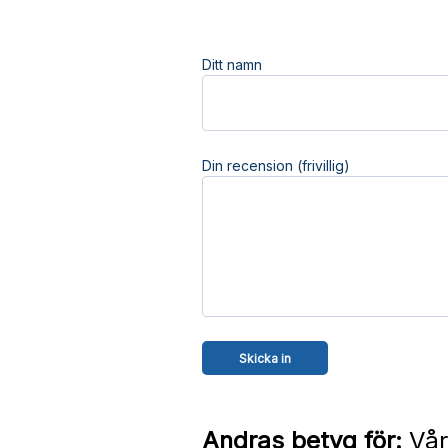
Ditt namn
Din recension (frivillig)
Andras betyg för:
Vår