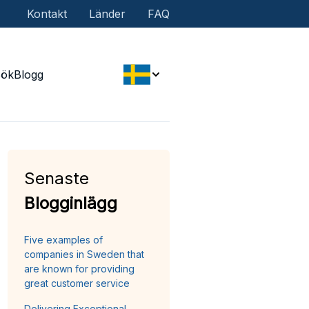
Kontakt
Länder
FAQ
Sök
Blogg
Senaste
Blogginlägg
Five examples of
companies in Sweden that
are known for providing
great customer service
Delivering Exceptional