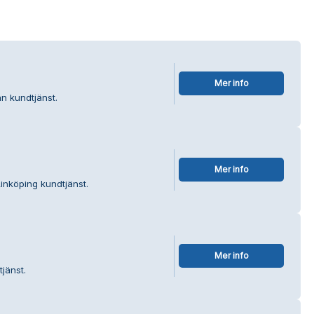
Mer info
an kundtjänst.
Mer info
Linköping kundtjänst.
Mer info
jänst.