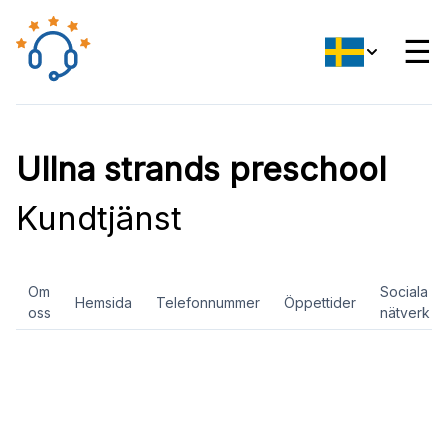
☰
Ullna strands preschool
Kundtjänst
Om
Sociala
Hemsida
Telefonnummer
Öppettider
oss
nätverk