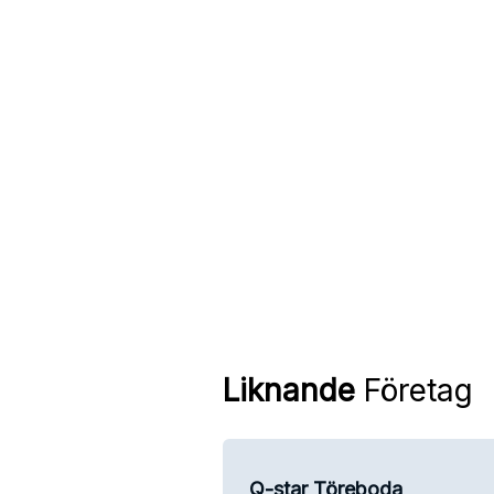
Liknande
Företag
Q-star Töreboda