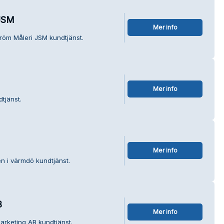
 JSM
Mer info
röm Måleri JSM kundtjänst.
Mer info
dtjänst.
Mer info
n i värmdö kundtjänst.
B
Mer info
arketing AB kundtjänst.