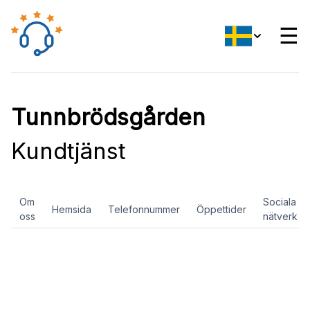
☰
Tunnbrödsgården
Kundtjänst
Om
Sociala
Hemsida
Telefonnummer
Öppettider
oss
nätverk