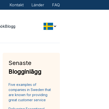
Kontakt
Länder
FAQ
Sök
Blogg
Senaste
Blogginlägg
Five examples of
companies in Sweden that
are known for providing
great customer service
Delivering Exceptional