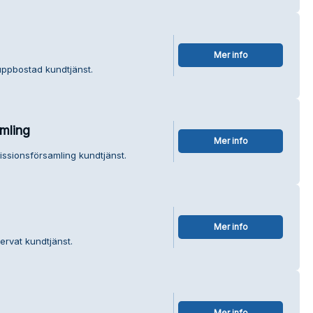
Mer info
ppbostad kundtjänst.
mling
Mer info
issionsförsamling kundtjänst.
Mer info
ervat kundtjänst.
Mer info