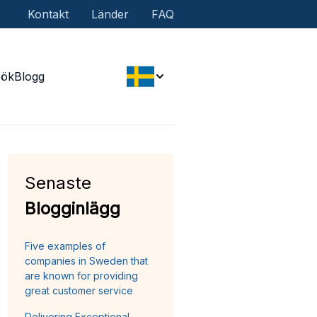
Kontakt
Länder
FAQ
Sök
Blogg
Senaste
Blogginlägg
Five examples of
companies in Sweden that
are known for providing
great customer service
Delivering Exceptional