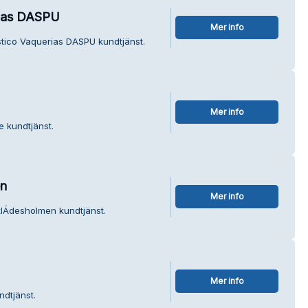
rias DASPU
Mer info
stico Vaquerias DASPU kundtjänst.
Mer info
e kundtjänst.
en
Mer info
 klÄdesholmen kundtjänst.
Mer info
ndtjänst.