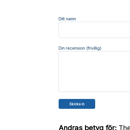
Ditt namn
Din recension (frivillig)
Andras betyg för:
The