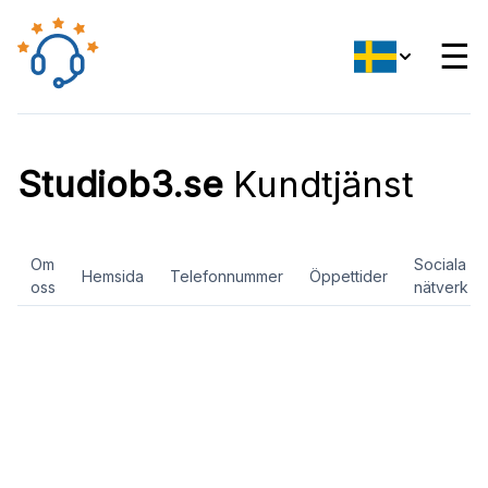
☰
Studiob3.se
Kundtjänst
Om
Sociala
Hemsida
Telefonnummer
Öppettider
oss
nätverk