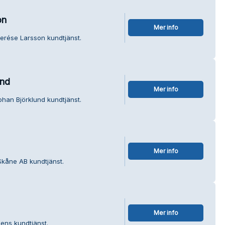
on
Mer info
erése Larsson kundtjänst.
und
Mer info
ohan Björklund kundtjänst.
Mer info
Skåne AB kundtjänst.
Mer info
dens kundtjänst.