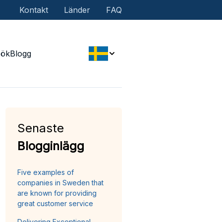
Kontakt
Länder
FAQ
Sök
Blogg
Senaste
Blogginlägg
Five examples of
companies in Sweden that
are known for providing
great customer service
Delivering Exceptional