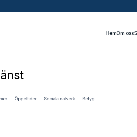
Hem
Om oss
änst
mer
Öppettider
Sociala nätverk
Betyg