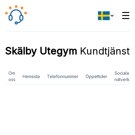
☰
Skälby Utegym
Kundtjänst
Om
Sociala
Hemsida
Telefonnummer
Öppettider
oss
nätverk