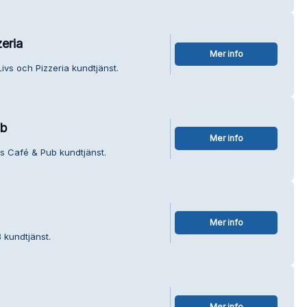
eria
Mer info
ivs och Pizzeria kundtjänst.
ub
Mer info
us Café & Pub kundtjänst.
Mer info
 kundtjänst.
Mer info