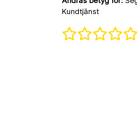
Andras betyg för:
Seg
Kundtjänst