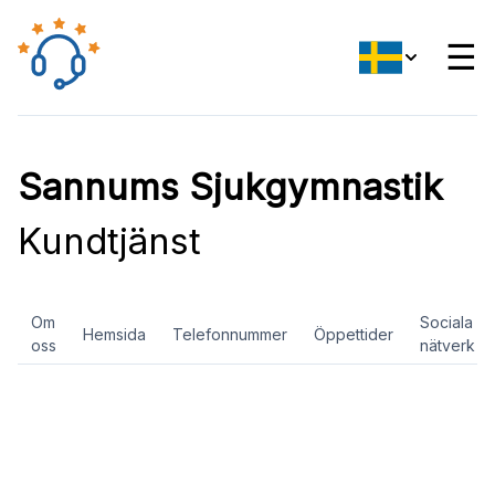
☰
Sannums Sjukgymnastik
Kundtjänst
Om
Sociala
Hemsida
Telefonnummer
Öppettider
oss
nätverk