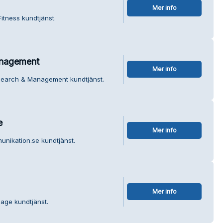
Mer info
itness kundtjänst.
nagement
Mer info
search & Management kundtjänst.
e
Mer info
unikation.se kundtjänst.
Mer info
sage kundtjänst.