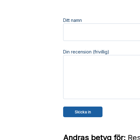
Ditt namn
Din recension (frivillig)
Andras betyg för:
Res