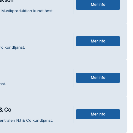
ktion
Mer info
 Musikproduktion kundtjänst.
Mer info
rö kundtjänst.
Mer info
nst.
 & Co
Mer info
entralen NJ & Co kundtjänst.