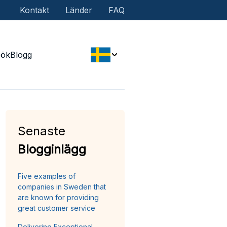
Kontakt
Länder
FAQ
Sök
Blogg
Senaste
Blogginlägg
Five examples of
companies in Sweden that
are known for providing
great customer service
Delivering Exceptional