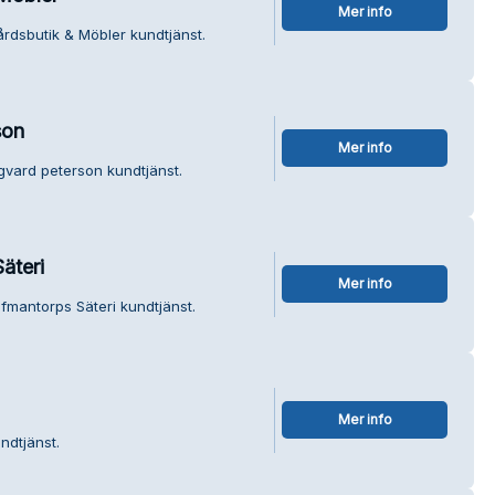
Mer info
årdsbutik & Möbler kundtjänst.
son
Mer info
igvard peterson kundtjänst.
äteri
Mer info
fmantorps Säteri kundtjänst.
Mer info
ndtjänst.