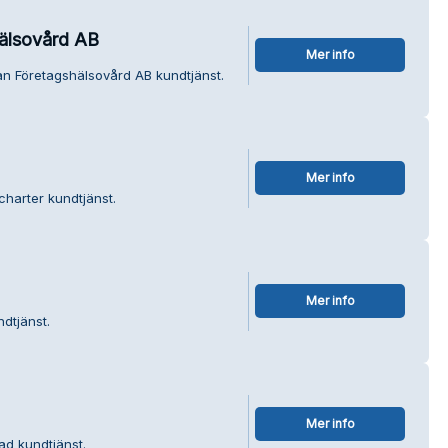
älsovård AB
Mer info
an Företagshälsovård AB kundtjänst.
Mer info
charter kundtjänst.
Mer info
ndtjänst.
Mer info
ad kundtjänst.