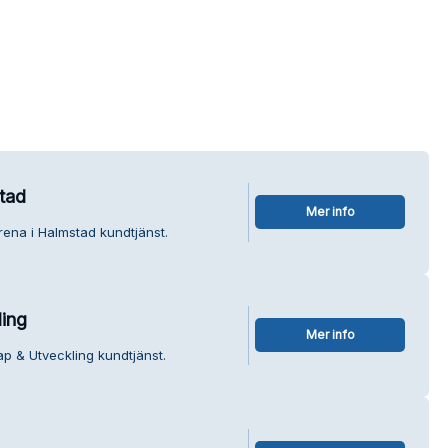
tad
Mer info
rena i Halmstad kundtjänst.
ling
Mer info
ap & Utveckling kundtjänst.