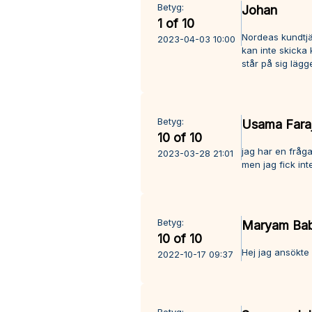
Betyg:
Johan
1 of 10
Nordeas kundtjä
2023-04-03 10:00
kan inte skicka
står på sig läg
Betyg:
Usama Fara
10 of 10
jag har en fråga
2023-03-28 21:01
men jag fick int
Betyg:
Maryam Bab
10 of 10
Hej jag ansökte 
2022-10-17 09:37