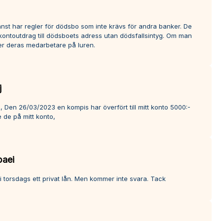
nst har regler för dödsbo som inte krävs för andra banker. De
 kontoutdrag till dödsboets adress utan dödsfallsintyg. Om man
ger deras medarbetare på luren.
j
, Den 26/03/2023 en kompis har överfört till mitt konto 5000:-
e de på mitt konto,
aei
i torsdags ett privat lån. Men kommer inte svara. Tack