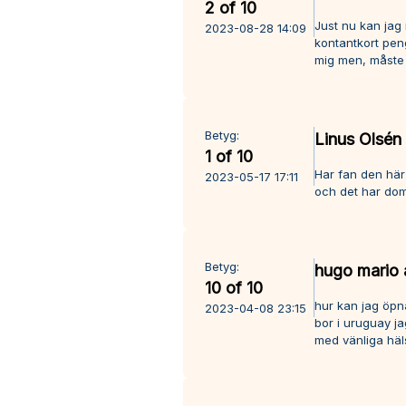
2 of 10
Just nu kan jag 
2023-08-28 14:09
kontantkort peng
mig men, måste t
Betyg:
Linus Olsén
1 of 10
Har fan den här
2023-05-17 17:11
och det har dom
Betyg:
hugo mario 
10 of 10
hur kan jag öpn
2023-04-08 23:15
bor i uruguay ja
med vänliga hä