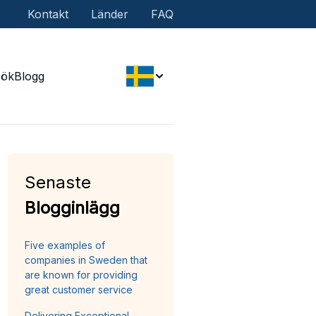
Kontakt
Länder
FAQ
Sök
Blogg
Senaste
Blogginlägg
Five examples of
companies in Sweden that
are known for providing
great customer service
Delivering Exceptional