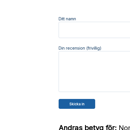
Ditt namn
Din recension (frivillig)
Andras betyg för:
Nor