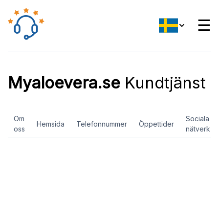
☰
Myaloevera.se
Kundtjänst
Om
Sociala
Hemsida
Telefonnummer
Öppettider
oss
nätverk