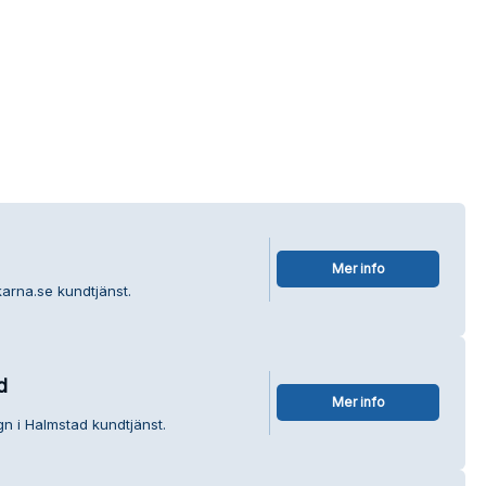
Mer info
karna.se kundtjänst.
d
Mer info
gn i Halmstad kundtjänst.