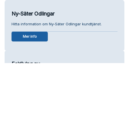
Ny-Säter Odlingar
Hitta information om Ny-Säter Odlingar kundtjänst.
Mer info
Fairliving.nu
Hitta information om Fairliving.nu kundtjänst.
Mer info
SPM MacMann Berg
Hitta information om SPM MacMann Berg kundtjänst.