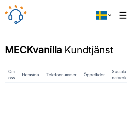
☰
MECKvanilla
Kundtjänst
Om
Sociala
Hemsida
Telefonnummer
Öppettider
oss
nätverk