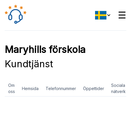
☰
Maryhills förskola
Kundtjänst
Om
Sociala
Hemsida
Telefonnummer
Öppettider
oss
nätverk