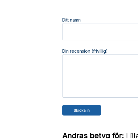
Ditt namn
Din recension (frivillig)
Andras betyg för:
Lil