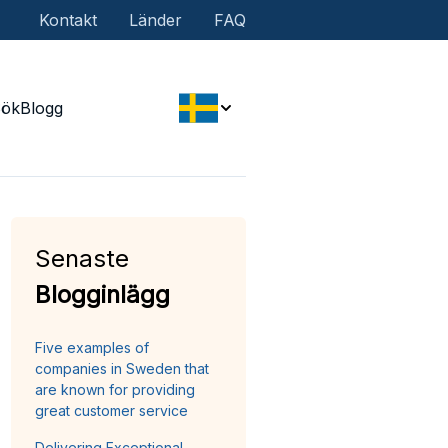
Kontakt
Länder
FAQ
Sök
Blogg
Senaste
Blogginlägg
Five examples of
companies in Sweden that
are known for providing
great customer service
Delivering Exceptional