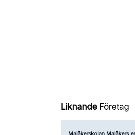
Liknande
Företag
Majåkerskolan Majåkers e