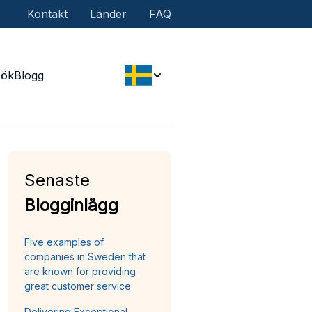
Kontakt
Länder
FAQ
Sök
Blogg
Senaste
Blogginlägg
Five examples of
companies in Sweden that
are known for providing
great customer service
Delivering Exceptional