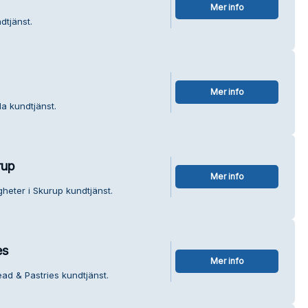
Mer info
dtjänst.
Mer info
a kundtjänst.
rup
Mer info
gheter i Skurup kundtjänst.
es
Mer info
ead & Pastries kundtjänst.