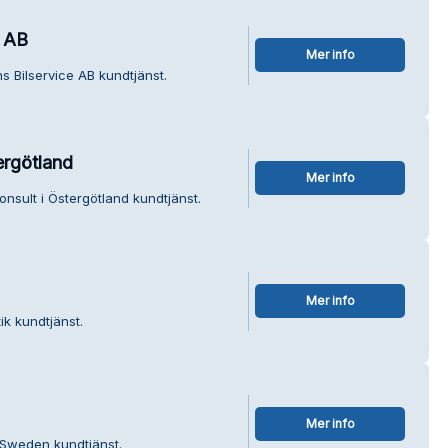
e AB
Mer info
s Bilservice AB kundtjänst.
ergötland
Mer info
onsult i Östergötland kundtjänst.
Mer info
ik kundtjänst.
Mer info
 Sweden kundtjänst.