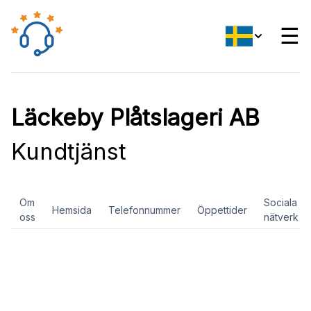
☰
Läckeby Plåtslageri AB
Kundtjänst
Om
Sociala
Hemsida
Telefonnummer
Öppettider
oss
nätverk