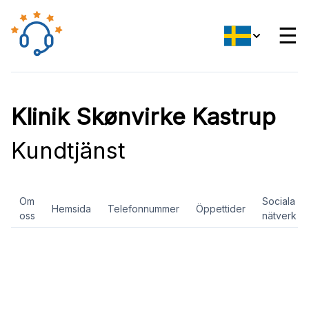
☰
Klinik Skønvirke Kastrup
Kundtjänst
Om
Sociala
Hemsida
Telefonnummer
Öppettider
oss
nätverk