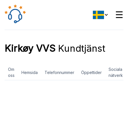
☰
Kirkøy VVS
Kundtjänst
Om
Sociala
Hemsida
Telefonnummer
Öppettider
oss
nätverk