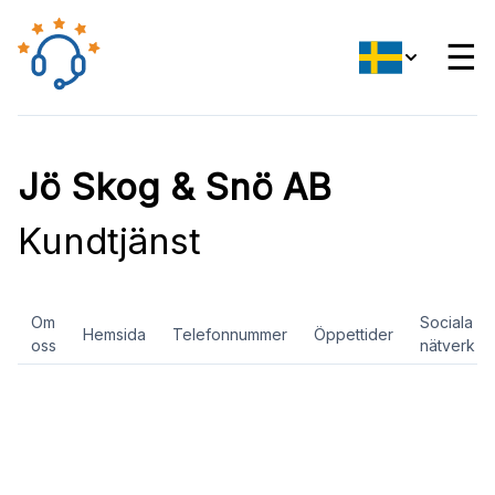
☰
Jö Skog & Snö AB
Kundtjänst
Om
Sociala
Hemsida
Telefonnummer
Öppettider
oss
nätverk