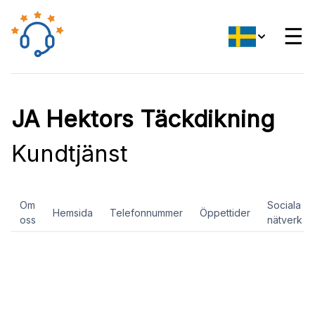
☰
JA Hektors Täckdikning
Kundtjänst
Om
Sociala
Hemsida
Telefonnummer
Öppettider
oss
nätverk