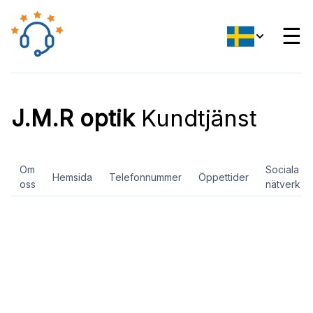
☰
J.M.R optik
Kundtjänst
Om
Sociala
Hemsida
Telefonnummer
Öppettider
oss
nätverk