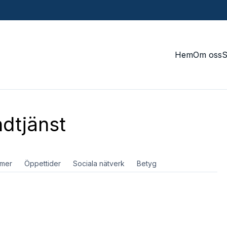
Hem
Om oss
dtjänst
mer
Öppettider
Sociala nätverk
Betyg