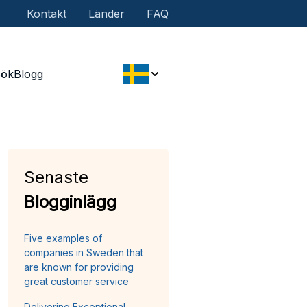
Kontakt
Länder
FAQ
Sök
Blogg
Senaste
Blogginlägg
Five examples of
companies in Sweden that
are known for providing
great customer service
Delivering Exceptional