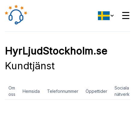
☰
HyrLjudStockholm.se
Kundtjänst
Om
Sociala
Hemsida
Telefonnummer
Öppettider
oss
nätverk