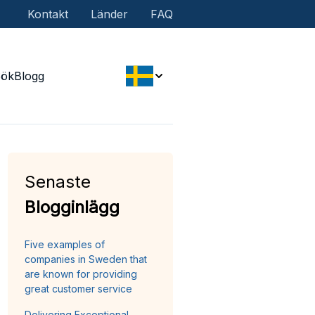
Kontakt
Länder
FAQ
Sök
Blogg
Senaste
Blogginlägg
Five examples of
companies in Sweden that
are known for providing
great customer service
Delivering Exceptional