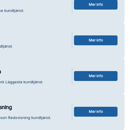
Mer info
e kundtjänst.
Mer info
tjänst.
a
Mer info
erk Läggesta kundtjänst.
sning
Mer info
son Redovisning kundtjänst.