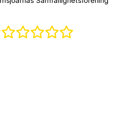
msjöarnas Samfällighetsförening