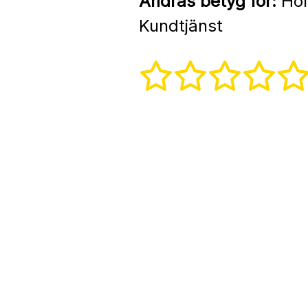
Andras betyg för:
Hol
Kundtjänst