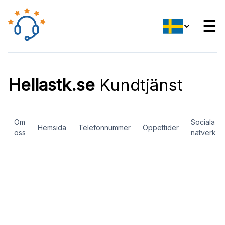
☰
Hellastk.se
Kundtjänst
Om
Sociala
Hemsida
Telefonnummer
Öppettider
oss
nätverk