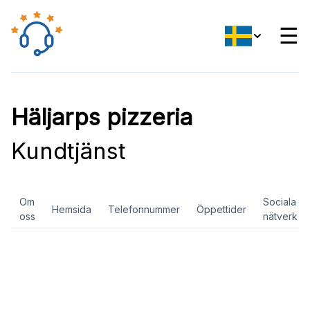
☰
Häljarps pizzeria
Kundtjänst
Om
Sociala
Hemsida
Telefonnummer
Öppettider
oss
nätverk